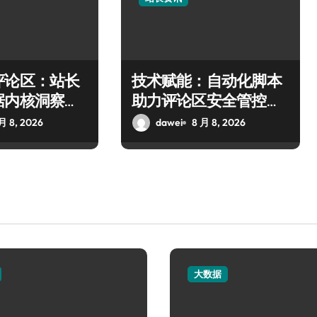
评论区：站长
技术赋能：自动化脚本
据内核洞察与
助力评论区安全管控与
术
信息智筛
月 8, 2026
dawei
8 月 8, 2026
大数据