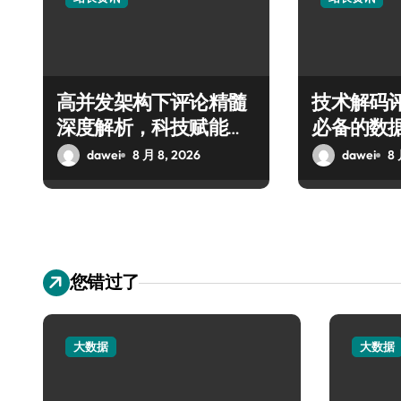
高并发架构下评论精髓
技术解码
深度解析，科技赋能站
必备的数
长资讯高效增值
价值提炼
dawei
8 月 8, 2026
dawei
8 
您错过了
大数据
大数据