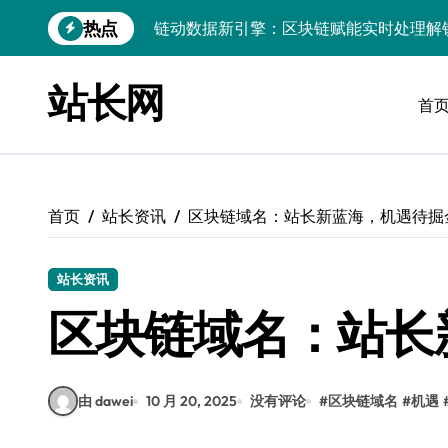
跳
热点
链动数据新引擎：区块链赋能实时处理解
转
到
实时数据掌舵科技航向，高效处理点燃创
内
站长网
容
首
技术赋能：实时数据处理引擎驱动大数据
PHP视角：Android大数据实时引擎，
大数据实时处理引擎驱动：小程序科技化
首页
站长资讯
区块链域名：站长新蓝海，机遇待掘
数据科技驱动：构建实时引擎，赋能效能
技术赋能：基于大数据的实时流处理引擎
站长资讯
大数据洪流下服务器端实时处理架构的智
区块链域名：站长
数据洪流中破局：实时处理技术赋能科技
由 dawei
10 月 20, 2025
没有评论
#
区块链域名
#
机遇