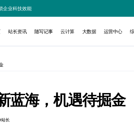
锁企业科技效能
业新引擎
页
站长资讯
随写记事
云计算
大数据
运营中心
精准策援政策
驱动科技高效数据流新纪元
高效开发新范式
金
指数级跃升
智能高效构建探索
能优化革新
新蓝海，机遇待掘金
新飞跃
#
站长