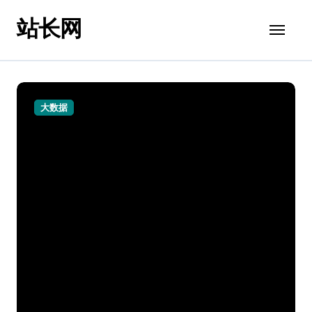
跳
站长网
转
到
内
容
大数据