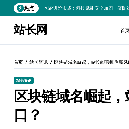
跳
热点
ASP进阶秘籍：科技赋能下的高效开发与
转
到
后端架构师揭秘：ASP瓶颈突破术，微服
内
站长网
容
首
Windows精简运行库与高效架构设计
Windows小程序运行库配置全解析
优化运行库，畅享Windows无障碍顺滑体
首页
站长资讯
区块链域名崛起，站长能否抓住新风
Windows运行库管理与环境搭建实战
Windows鸿蒙开发：运行库配置全解
站长资讯
Windows嵌入式开发环境搭建与运行库优
区块链域名崛起，
PHP进阶新引擎：ASP技术精华与实战性
口？