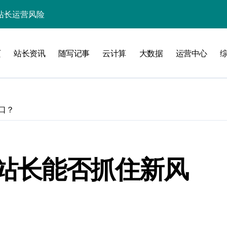
实战架构指南
务网关科技进阶实战
页
站长资讯
随写记事
云计算
大数据
运营中心
验
口？
化
站长能否抓住新风
能优化全解析