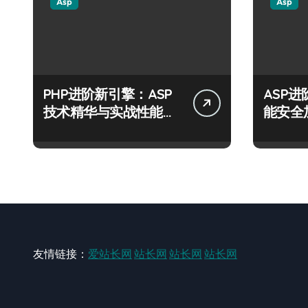
Asp
Asp
PHP进阶新引擎：ASP
ASP
技术精华与实战性能优
能安全
化全解析
运营风
友情链接：
爱站长网
站长网
站长网
站长网