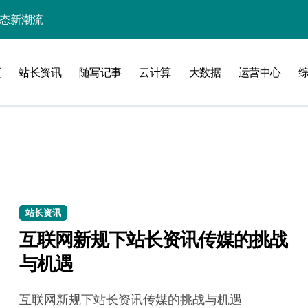
动态新潮流
动态整合新范式
页
站长资讯
随写记事
云计算
大数据
运营中心
长必备实战策略
实战技术全突破
科技筑牢数据安全防线
的技术跃迁
站长腾飞新技能
开发秘籍
站长资讯
互联网新规下站长资讯传媒的挑战
站长实战攻略
与机遇
技能飙升
互联网新规下站长资讯传媒的挑战与机遇