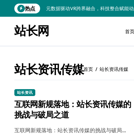
跳
热点
元数据驱动VR跨界融合，科技整合赋能
转
到
技术赋能跨界融合：无障碍设计多元资源
内
站长网
容
首
ASP进阶：借科技之力筑云安全防线，站
ASP进阶秘籍：科技赋能站长，从基础到
ASP进阶：计算机视觉赋能Web开发，
站长资讯传媒
ASP进阶实战：站长学院揭秘科技赋能下
首页
站长资讯传媒
鸿蒙赋能ASP进阶：科技驱动实战，解锁
ASP进阶实战：科技赋能下的大模型安全
站长资讯
互联网新规落地：站长资讯传媒的
ASP进阶秘籍：科技赋能下的安全开发与
挑战与破局之道
技术赋能内核双驱，助站长科技资讯提炼
互联网新规落地：站长资讯传媒的挑战与破局…