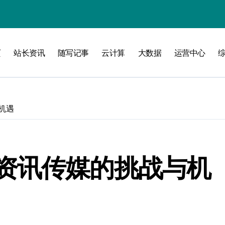
验
页
站长资讯
随写记事
云计算
大数据
运营中心
化
南
机遇
略
资讯传媒的挑战与机