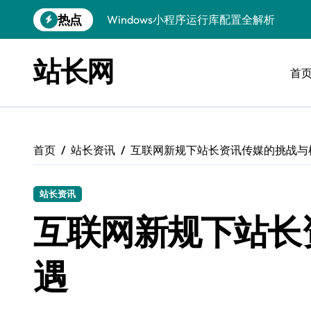
跳
热点
优化运行库，畅享Windows无障碍顺滑体
转
到
Windows运行库管理与环境搭建实战
内
站长网
容
首
Windows鸿蒙开发：运行库配置全解
Windows嵌入式开发环境搭建与运行库优
Windows多媒体开发：运行库优化配置指
首页
站长资讯
互联网新规下站长资讯传媒的挑战与
Linux环境优化与数据库调优实战
Linux下VR开发：数据库配置与运行全攻
站长资讯
Linux下计算机视觉数据库配置与优化
互联网新规下站长
Windows精简运行库与高效架构设计
遇