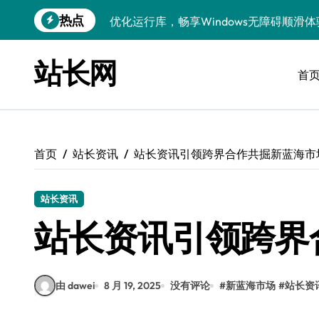
跳
热点
优化运行库，畅享Windows无障碍顺滑体
转
到
Windows运行库管理与环境搭建实战
内
站长网
容
首
Windows鸿蒙开发：运行库配置全解
Windows嵌入式开发环境搭建与运行库优
Windows多媒体开发：运行库优化配置指
首页
站长资讯
站长资讯引领跨界合作共掘新蓝海市
Linux环境优化与数据库调优实战
Linux下VR开发：数据库配置与运行全攻
站长资讯
Linux下计算机视觉数据库配置与优化
站长资讯引领跨界
Windows精简运行库与高效架构设计
由 dawei
8 月 19, 2025
没有评论
#
新蓝海市场
#
站长资