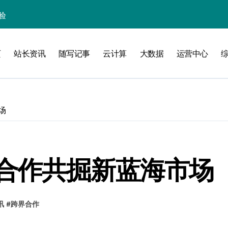
验
页
站长资讯
随写记事
云计算
大数据
运营中心
化
南
场
略
合作共掘新蓝海市场
讯
#
跨界合作