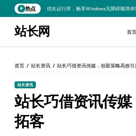
跳
热点
优化运行库，畅享Windows无障碍顺滑体
转
到
Windows运行库管理与环境搭建实战
内
站长网
容
首
Windows鸿蒙开发：运行库配置全解
Windows嵌入式开发环境搭建与运行库优
Windows多媒体开发：运行库优化配置指
首页
站长资讯
站长巧借资讯传媒，创新策略高效引
Linux环境优化与数据库调优实战
Linux下VR开发：数据库配置与运行全攻
站长资讯
Linux下计算机视觉数据库配置与优化
站长巧借资讯传媒
Windows精简运行库与高效架构设计
拓客