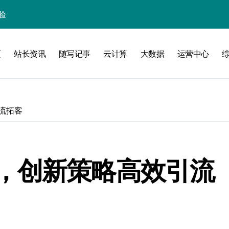
验
页
站长资讯
随写记事
云计算
大数据
运营中心
化
南
流拓客
略
，创新策略高效引流