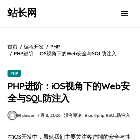
跳
站长网
转
到
内
容
首页
编程开发
PHP
PHP进阶：iOS视角下的Web安全与SQL防注入
PHP
PHP进阶：iOS视角下的Web安
全与SQL防注入
由 dawei
7 月 8, 2026
没有评论
#
ios
#
php
#
SQL防注入
在iOS开发中，虽然我们主要关注客户端的安全与性