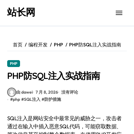
跳
站长网
转
到
内
容
首页
编程开发
PHP
PHP防SQL注入实战指南
PHP
PHP防SQL注入实战指南
由 dawei
7 月 8, 2026
没有评论
#
php
#
SQL注入
#
防护措施
SQL注入是网站安全中最常见的威胁之一，攻击者
通过在输入中插入恶意SQL代码，可能窃取数据、