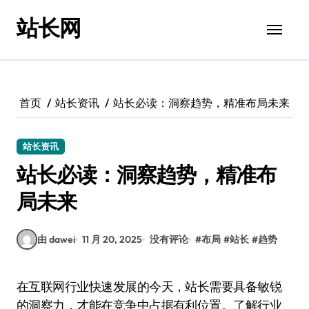
跳
站长网
转
到
内
容
首页
站长资讯
站长必读：洞察趋势，精准布局未来
站长资讯
站长必读：洞察趋势，精准布
局未来
由 dawei
11 月 20, 2025
没有评论
#
布局
#
站长
#
趋势
在互联网行业快速发展的今天，站长需要具备敏锐
的洞察力，才能在竞争中占据有利位置。了解行业