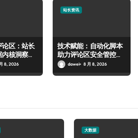
站长资讯
评论区：站长
技术赋能：自动化脚本
据内核洞察与
助力评论区安全管控与
术
信息智筛
月 8, 2026
dawei
8 月 8, 2026
大数据