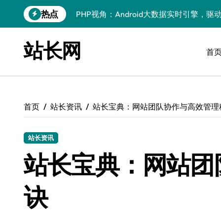
跳
热点
PHP视角：Android大数据实时引擎，
转
到
大数据实时处理引擎驱动：小程序科技化
内
站长网
容
首
数据科技驱动：构建实时引擎，赋能效能
技术赋能：基于大数据的实时流处理引擎
大数据洪流下服务器端实时处理架构的智
首页
站长资讯
站长宝典：网站团队协作与高效管理
智驭数据洪流：实时引擎赋能大数据速变
大数据赋能：计算机视觉实时处理架构及
站长资讯
科技赋能故障处理：大数据实时驱动，精
站长宝典：网站团
实时数据掌舵科技航向，高效处理点燃创
诀