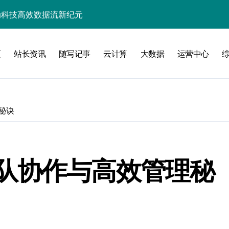
驱动科技高效数据流新纪元
高效开发新范式
页
站长资讯
随写记事
云计算
大数据
运营中心
指数级跃升
智能高效构建探索
能优化革新
秘诀
与智能决策跃迁
技术优化策略
准优化信息流
队协作与高效管理秘
业新引擎