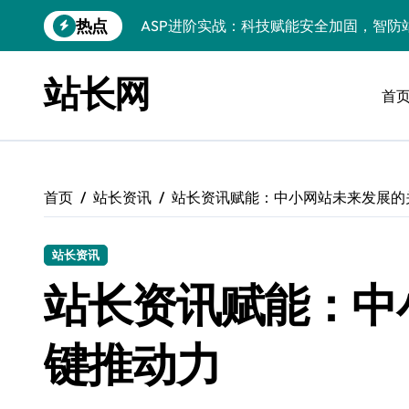
跳
热点
ASP进阶秘籍：科技赋能下的高效开发与
转
到
后端架构师揭秘：ASP瓶颈突破术，微服
内
站长网
容
首
Windows精简运行库与高效架构设计
Windows小程序运行库配置全解析
优化运行库，畅享Windows无障碍顺滑体
首页
站长资讯
站长资讯赋能：中小网站未来发展的
Windows运行库管理与环境搭建实战
Windows鸿蒙开发：运行库配置全解
站长资讯
Windows嵌入式开发环境搭建与运行库优
站长资讯赋能：中
PHP进阶新引擎：ASP技术精华与实战性
键推动力