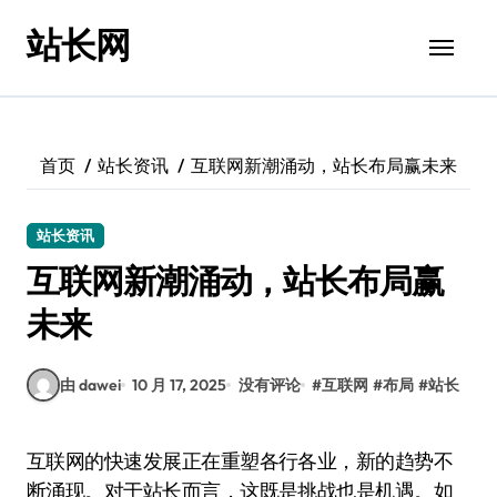
跳
站长网
转
到
内
容
首页
站长资讯
互联网新潮涌动，站长布局赢未来
站长资讯
互联网新潮涌动，站长布局赢
未来
由 dawei
10 月 17, 2025
没有评论
#
互联网
#
布局
#
站长
互联网的快速发展正在重塑各行各业，新的趋势不
断涌现。对于站长而言，这既是挑战也是机遇。如