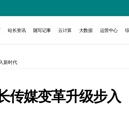
验
页
站长资讯
随写记事
云计算
大数据
运营中心
化
南
入新时代
略
长传媒变革升级步入