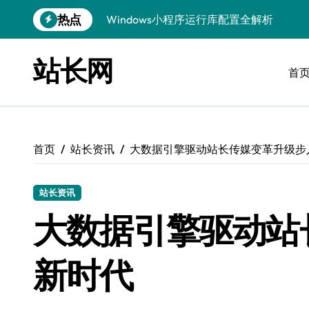
跳
热点
优化运行库，畅享Windows无障碍顺滑体
转
到
Windows运行库管理与环境搭建实战
内
站长网
容
首
Windows鸿蒙开发：运行库配置全解
Windows嵌入式开发环境搭建与运行库优
Windows多媒体开发：运行库优化配置指
首页
站长资讯
大数据引擎驱动站长传媒变革升级步
Linux环境优化与数据库调优实战
Linux下VR开发：数据库配置与运行全攻
站长资讯
Linux下计算机视觉数据库配置与优化
大数据引擎驱动站
Windows精简运行库与高效架构设计
新时代