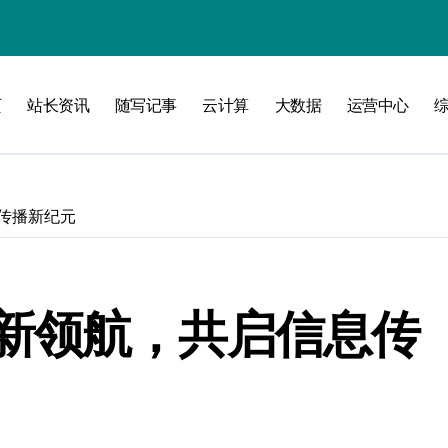
验
页
站长资讯
随写记事
云计算
大数据
运营中心
化
南
传播新纪元
略
新领航，共启信息传