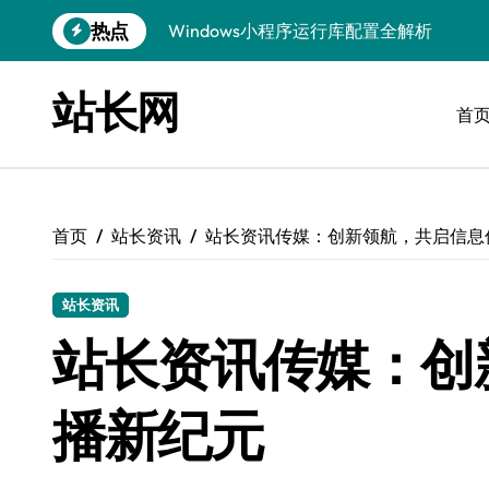
跳
热点
优化运行库，畅享Windows无障碍顺滑体
转
到
Windows运行库管理与环境搭建实战
内
站长网
容
首
Windows鸿蒙开发：运行库配置全解
Windows嵌入式开发环境搭建与运行库优
Windows多媒体开发：运行库优化配置指
首页
站长资讯
站长资讯传媒：创新领航，共启信息
Linux环境优化与数据库调优实战
Linux下VR开发：数据库配置与运行全攻
站长资讯
Linux下计算机视觉数据库配置与优化
站长资讯传媒：创
Windows精简运行库与高效架构设计
播新纪元