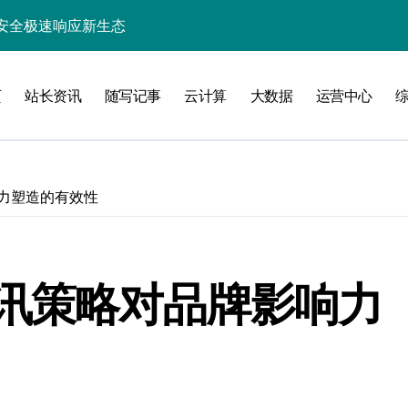
安全极速响应新生态
锁企业科技效能
页
站长资讯
随写记事
云计算
大数据
运营中心
业新引擎
精准策援政策
驱动科技高效数据流新纪元
力塑造的有效性
高效开发新范式
指数级跃升
智能高效构建探索
讯策略对品牌影响力
能优化革新
新飞跃