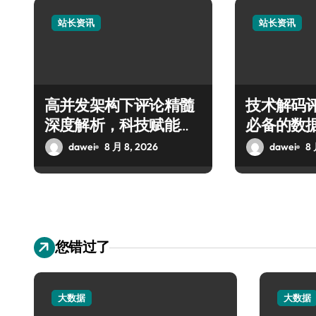
站长资讯
站长资讯
高并发架构下评论精髓
技术解码
深度解析，科技赋能站
必备的数
长资讯高效增值
价值提炼
dawei
8 月 8, 2026
dawei
8 
您错过了
大数据
大数据