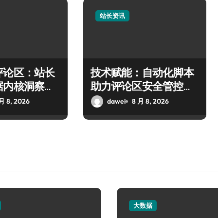
站长资讯
评论区：站长
技术赋能：自动化脚本
据内核洞察与
助力评论区安全管控与
术
信息智筛
月 8, 2026
dawei
8 月 8, 2026
大数据