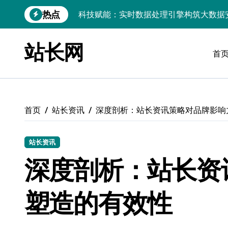
跳
热点
科技赋能：实时数据处理引擎构筑大数据
转
到
链动数据新引擎：区块链赋能实时处理解
内
站长网
容
首
实时数据掌舵科技航向，高效处理点燃创
技术赋能：实时数据处理引擎驱动大数据
PHP视角：Android大数据实时引擎，
首页
站长资讯
深度剖析：站长资讯策略对品牌影响
大数据实时处理引擎驱动：小程序科技化
数据科技驱动：构建实时引擎，赋能效能
站长资讯
技术赋能：基于大数据的实时流处理引擎
深度剖析：站长资
大数据洪流下服务器端实时处理架构的智
塑造的有效性
数据洪流中破局：实时处理技术赋能科技