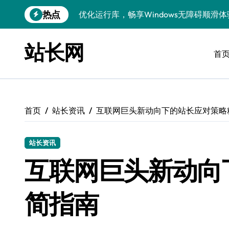
跳
热点
转
Windows运行库管理与环境搭建实战
到
Windows鸿蒙开发：运行库配置全解
内
站长网
容
首
Windows嵌入式开发环境搭建与运行库优
Windows多媒体开发：运行库优化配置指
Linux环境优化与数据库调优实战
首页
站长资讯
互联网巨头新动向下的站长应对策略
Linux下VR开发：数据库配置与运行全攻
Linux下计算机视觉数据库配置与优化
站长资讯
互联网巨头新动向
Windows精简运行库与高效架构设计
简指南