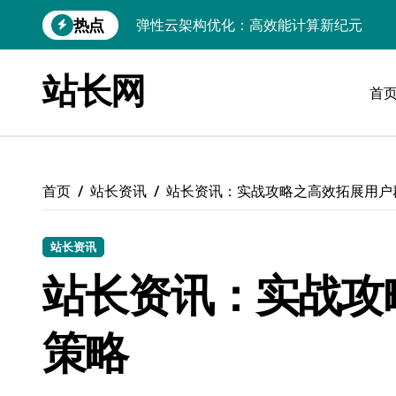
跳
热点
弹性云架构优化：高效能计算新纪元
转
到
iOS开发：Linux下量子安全数据库环境搭
内
站长网
容
首
Linux数据库部署与运行环境搭建全解析
Linux高效数据库搭建：搜索架构师实战
Linux高效搭建与稳定运行数据库全攻略
首页
站长资讯
站长资讯：实战攻略之高效拓展用户
Linux数据库无障碍搭建与安全优化手册
Linux PHP环境搭建与MySQL数据库配置
站长资讯
Linux数据库环境搭建实战指南
站长资讯：实战攻
Linux数据库高效运行环境搭建实战指南
策略
鸿蒙云架构革新：弹性计算资源动态调度