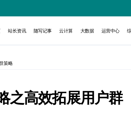
建
页
站长资讯
随写记事
云计算
大数据
运营中心
手册
群策略
实战
略之高效拓展用户群
新策