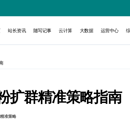
验
页
站长资讯
随写记事
云计算
大数据
运营中心
化
南
南
略
粉扩群精准策略指南
精准策略