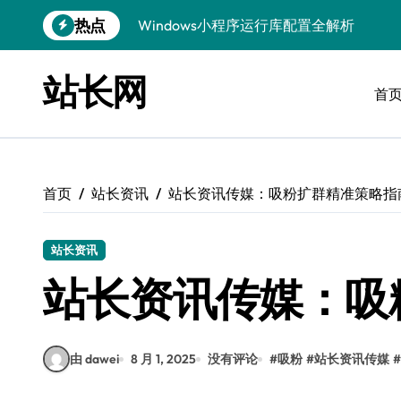
跳
热点
Windows小程序运行库配置全解析
转
到
优化运行库，畅享Windows无障碍顺滑体
内
站长网
容
首
Windows运行库管理与环境搭建实战
Windows鸿蒙开发：运行库配置全解
Windows嵌入式开发环境搭建与运行库优
首页
站长资讯
站长资讯传媒：吸粉扩群精准策略指
Windows多媒体开发：运行库优化配置指
Linux环境优化与数据库调优实战
站长资讯
Linux下VR开发：数据库配置与运行全攻
站长资讯传媒：吸
Linux下计算机视觉数据库配置与优化
Windows精简运行库与高效架构设计
由 dawei
8 月 1, 2025
没有评论
#
吸粉
#
站长资讯传媒
#