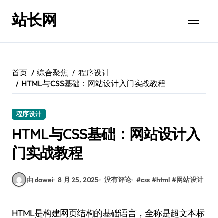
跳
站长网
转
到
内
容
首页
综合聚焦
程序设计
HTML与CSS基础：网站设计入门实战教程
程序设计
HTML与CSS基础：网站设计入
门实战教程
由 dawei
8 月 25, 2025
没有评论
#
css
#
html
#
网站设计
HTML是构建网页结构的基础语言，全称是超文本标