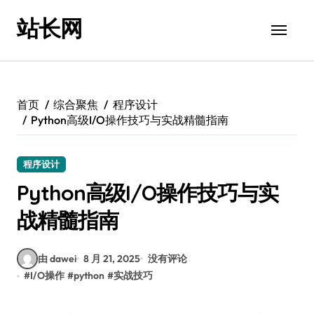
跳
站长网
转
到
内
容
首页
综合聚焦
程序设计
Python高级I/O操作技巧与实战精髓指南
程序设计
Python高级I/O操作技巧与实
战精髓指南
由 dawei
8 月 21, 2025
没有评论
#
I/O操作
#
python
#
实战技巧