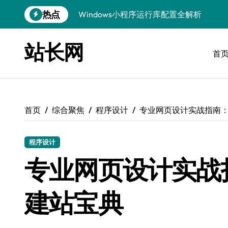
Windows小程序运行库配置全解析
跳
热点
转
优化运行库，畅享Windows无障碍顺滑体
到
内
站长网
Windows运行库管理与环境搭建实战
容
首
Windows鸿蒙开发：运行库配置全解
Windows嵌入式开发环境搭建与运行库优
Windows多媒体开发：运行库优化配置指
首页
综合聚焦
程序设计
专业网页设计实战指南
Linux环境优化与数据库调优实战
程序设计
Linux下VR开发：数据库配置与运行全攻
专业网页设计实战
Linux下计算机视觉数据库配置与优化
Windows精简运行库与高效架构设计
建站宝典