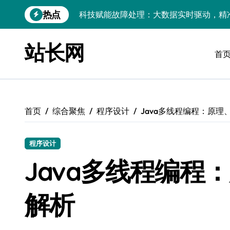
跳
热点
科技赋能故障处理：大数据实时驱动，精
转
到
智驭数据流：以实时引擎科技深挖大数据
内
站长网
容
首
大数据浪潮下：实时处理技术驱动前端架
大数据架构下实时引擎优化：技术革新驱
前端直驱大数据洪流：实时引擎架构革新
首页
综合聚焦
程序设计
Java多线程编程：原理
Go语言赋能大数据：实时引擎构建与极
CSS级数据可视化：科技赋能实时处理，
程序设计
智驭数据浪潮：构建企业级动态数据实时
Java多线程编程
数据赋能技术，科技驱动响应，打造实时
解析
大数据赋能：计算机视觉实时处理架构及