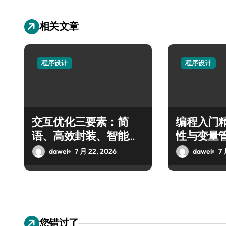
相关文章
程序设计
程序设计
交互优化三要素：简
编程入门
语、高效封装、智能变
性与变量
量
dawei
7 月 22, 2026
dawei
7 
您错过了