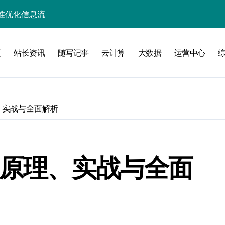
准优化信息流
价值潜能
页
站长资讯
随写记事
云计算
大数据
运营中心
构智能化革新
动数据处理效能跃升
与性能实测
、实战与全面解析
致性能优化攻略
智绘动态决策新蓝图
价值挖掘引擎架构
：原理、实战与全面
顶级客服体验
技术优化策略