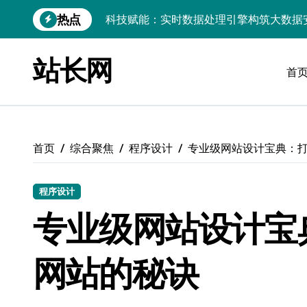
跳
热点
科技赋能：实时数据处理引擎构筑大数据
转
到
链动数据新引擎：区块链赋能实时处理解
内
站长网
容
首
实时数据掌舵科技航向，高效处理点燃创
技术赋能：实时数据处理引擎驱动大数据
PHP视角：Android大数据实时引擎，
首页
综合聚焦
程序设计
专业级网站设计宝典：
大数据实时处理引擎驱动：小程序科技化
数据科技驱动：构建实时引擎，赋能效能
程序设计
技术赋能：基于大数据的实时流处理引擎
专业级网站设计宝
大数据洪流下服务器端实时处理架构的智
网站的秘诀
数据洪流中破局：实时处理技术赋能科技