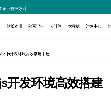
锁企业科技效能
业新引擎
页
站长资讯
随写记事
云计算
大数据
运营中心
精准策援政策
驱动科技高效数据流新纪元
高效开发新范式
台Vue.js开发环境高效搭建手册
指数级跃升
智能高效构建探索
能优化革新
e.js开发环境高效搭建
新飞跃