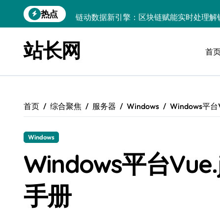
跳
热点
链动数据新引擎：区块链赋能实时处理解
转
到
实时数据掌舵科技航向，高效处理点燃创
内
站长网
容
首
技术赋能：实时数据处理引擎驱动大数据
PHP视角：Android大数据实时引擎，
大数据实时处理引擎驱动：小程序科技化
首页
综合聚焦
服务器
Windows
Windows平
数据科技驱动：构建实时引擎，赋能效能
技术赋能：基于大数据的实时流处理引擎
Windows
大数据洪流下服务器端实时处理架构的智
Windows平台Vu
数据洪流中破局：实时处理技术赋能科技
手册