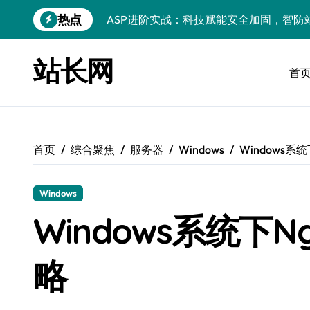
跳
热点
ASP进阶实战：科技赋能安全加固，智防
转
到
ASP进阶秘籍：科技赋能下的高效开发与
内
站长网
容
首
后端架构师揭秘：ASP瓶颈突破术，微服
Windows精简运行库与高效架构设计
Windows小程序运行库配置全解析
首页
综合聚焦
服务器
Windows
Windows系
优化运行库，畅享Windows无障碍顺滑体
Windows运行库管理与环境搭建实战
Windows
Windows鸿蒙开发：运行库配置全解
Windows系统下
Windows嵌入式开发环境搭建与运行库优
略
PHP进阶新引擎：ASP技术精华与实战性