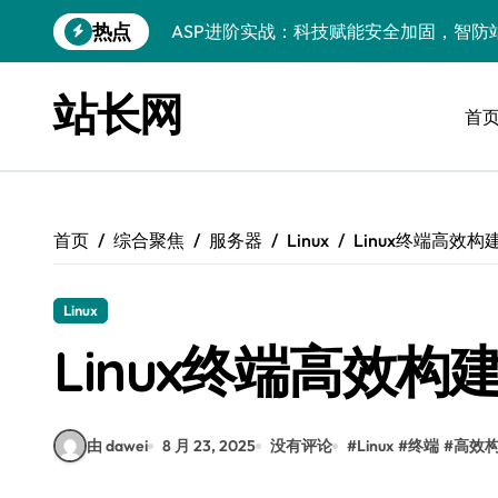
跳
ASP进阶实战：科技赋能安全加固，智防
热点
转
ASP进阶秘籍：科技赋能下的高效开发与
到
内
站长网
后端架构师揭秘：ASP瓶颈突破术，微服
容
首
Windows精简运行库与高效架构设计
Windows小程序运行库配置全解析
优化运行库，畅享Windows无障碍顺滑体
首页
综合聚焦
服务器
Linux
Linux终端高效
Windows运行库管理与环境搭建实战
Linux
Windows鸿蒙开发：运行库配置全解
Linux终端高效
Windows嵌入式开发环境搭建与运行库优
PHP进阶新引擎：ASP技术精华与实战性
由 dawei
8 月 23, 2025
没有评论
#
Linux
#
终端
#
高效