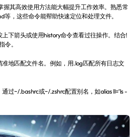
、find等，这些命令能帮助快速定位和处理文件。
箭头或使用history命令查看过往操作。结合!
条指令。
准地匹配文件名。例如，用.log匹配所有日志文
hrc或~/.zshrc配置别名，如alias ll=’ls -