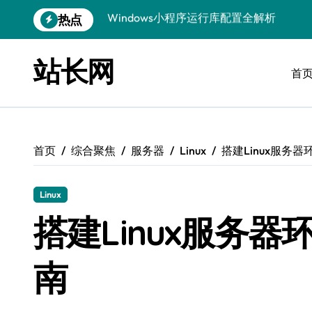
跳
热点
优化运行库，畅享Windows无障碍顺滑体
转
到
Windows运行库管理与环境搭建实战
内
站长网
容
首
Windows鸿蒙开发：运行库配置全解
Windows嵌入式开发环境搭建与运行库优
Windows多媒体开发：运行库优化配置指
首页
综合聚焦
服务器
Linux
搭建Linux服务
Linux环境优化与数据库调优实战
Linux下VR开发：数据库配置与运行全攻
Linux
Linux下计算机视觉数据库配置与优化
搭建Linux服务
Windows精简运行库与高效架构设计
南