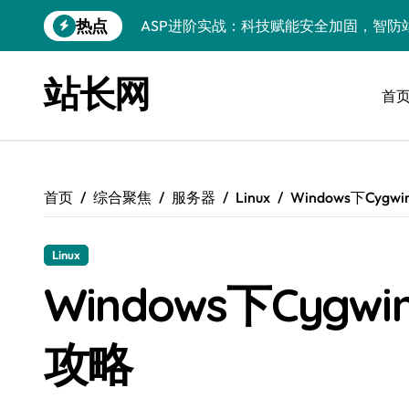
跳
热点
ASP进阶实战：科技赋能安全加固，智防
转
到
ASP进阶秘籍：科技赋能下的高效开发与
内
站长网
容
首
后端架构师揭秘：ASP瓶颈突破术，微服
Windows精简运行库与高效架构设计
Windows小程序运行库配置全解析
首页
综合聚焦
服务器
Linux
Windows下Cyg
优化运行库，畅享Windows无障碍顺滑体
Windows运行库管理与环境搭建实战
Linux
Windows鸿蒙开发：运行库配置全解
Windows下Cygw
Windows嵌入式开发环境搭建与运行库优
攻略
PHP进阶新引擎：ASP技术精华与实战性