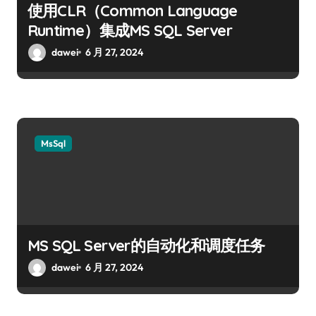
使用CLR（Common Language
Runtime）集成MS SQL Server
dawei
6 月 27, 2024
MsSql
MS SQL Server的自动化和调度任务
dawei
6 月 27, 2024