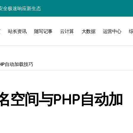
锁企业科技效能
业新引擎
页
站长资讯
随写记事
云计算
大数据
运营中心
精准策援政策
驱动科技高效数据流新纪元
高效开发新范式
HP自动加载技巧
指数级跃升
智能高效构建探索
名空间与PHP自动加
能优化革新
新飞跃