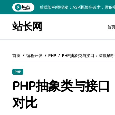
跳
热点
后端架构师揭秘：ASP瓶颈突破术，微服
转
到
Windows精简运行库与高效架构设计
内
站长网
容
首
Windows小程序运行库配置全解析
优化运行库，畅享Windows无障碍顺滑体
Windows运行库管理与环境搭建实战
首页
编程开发
PHP
PHP抽象类与接口：深度解
Windows鸿蒙开发：运行库配置全解
Windows嵌入式开发环境搭建与运行库优
PHP
PHP进阶新引擎：ASP技术精华与实战性
PHP抽象类与接
对比