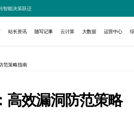
技术优化策略
准优化信息流
页
站长资讯
随写记事
云计算
大数据
运营中心
价值潜能
构智能化革新
动数据处理效能跃升
洞防范策略指南
与性能实测
致性能优化攻略
化：高效漏洞防范策略
智绘动态决策新蓝图
能优化革新