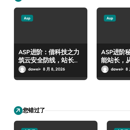
Asp
Asp
ASP进阶：借科技之力
ASP进阶
筑云安全防线，站长必
能站长，
备实战策略
技术全突
dawei
8 月 8, 2026
dawei
8 
您错过了