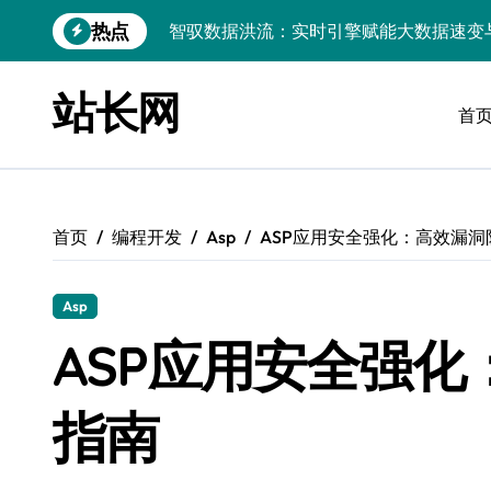
跳
热点
转
大数据赋能：计算机视觉实时处理架构及
到
内
科技赋能故障处理：大数据实时驱动，精
站长网
容
首
智驭数据流：以实时引擎科技深挖大数据
大数据浪潮下：实时处理技术驱动前端架
大数据架构下实时引擎优化：技术革新驱
首页
编程开发
Asp
ASP应用安全强化：高效漏
前端直驱大数据洪流：实时引擎架构革新
Go语言赋能大数据：实时引擎构建与极
Asp
ASP应用安全强
CSS级数据可视化：科技赋能实时处理，
大数据洪流下服务器端实时处理架构的智
指南