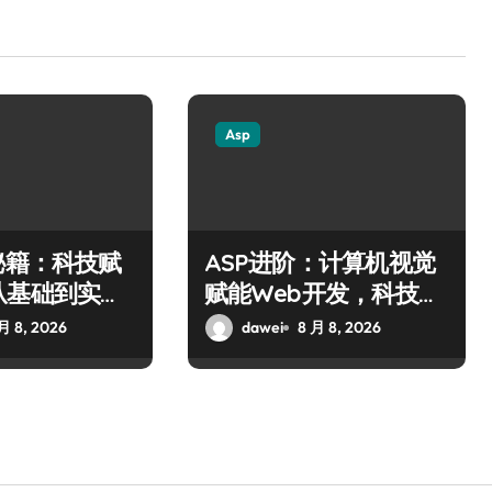
Asp
秘籍：科技赋
ASP进阶：计算机视觉
从基础到实战
赋能Web开发，科技筑
破
牢数据安全防线
月 8, 2026
dawei
8 月 8, 2026