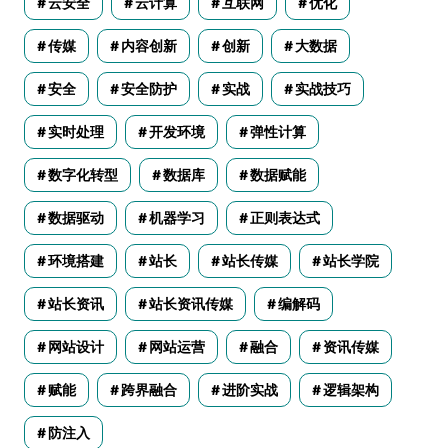
云安全
云计算
互联网
优化
传媒
内容创新
创新
大数据
安全
安全防护
实战
实战技巧
实时处理
开发环境
弹性计算
数字化转型
数据库
数据赋能
数据驱动
机器学习
正则表达式
环境搭建
站长
站长传媒
站长学院
站长资讯
站长资讯传媒
编解码
网站设计
网站运营
融合
资讯传媒
赋能
跨界融合
进阶实战
逻辑架构
防注入