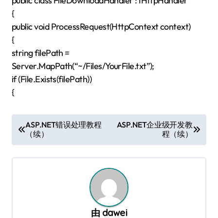
public class FileDownloadHandler : IHttpHandler
{
public void ProcessRequest(HttpContext context)
{
string filePath =
Server.MapPath(“~/Files/YourFile.txt”);
if (File.Exists(filePath))
{
文
ASP.NET错误处理教程
ASP.NET企业级开发教
（续）
程（续）
章
导
航
由
dawei