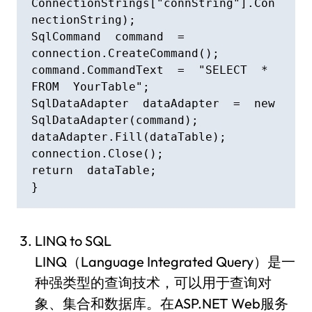
ConnectionStrings["connString"].Con
nectionString);

SqlCommand  command  =  
connection.CreateCommand();

command.CommandText  =  "SELECT  *  
FROM  YourTable";

SqlDataAdapter  dataAdapter  =  new  
SqlDataAdapter(command);

dataAdapter.Fill(dataTable);

connection.Close();

return  dataTable;

}
LINQ to SQL
LINQ（Language Integrated Query）是一
种强类型的查询技术，可以用于查询对
象、集合和数据库。在ASP.NET Web服务