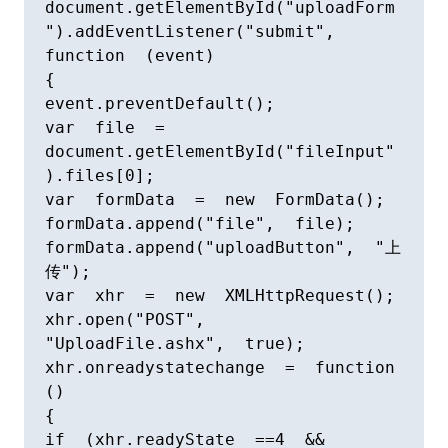
document.getElementById("uploadForm
").addEventListener("submit",  
function  (event)

{

event.preventDefault();

var  file  =  
document.getElementById("fileInput"
).files[0];

var  formData  =  new  FormData();

formData.append("file",  file);

formData.append("uploadButton",  "上
传");

var  xhr  =  new  XMLHttpRequest();

xhr.open("POST",  
"UploadFile.ashx",  true);

xhr.onreadystatechange  =  function  
()

{

if  (xhr.readyState  ==4  &&  