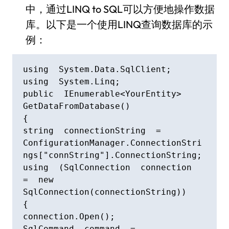
中，通过LINQ to SQL可以方便地操作数据
库。以下是一个使用LINQ查询数据库的示
例：
using  System.Data.SqlClient;

using  System.Linq;

public  IEnumerable<YourEntity>  
GetDataFromDatabase()

{

string  connectionString  =  
ConfigurationManager.ConnectionStri
ngs["connString"].ConnectionString;

using  (SqlConnection  connection  
=  new  
SqlConnection(connectionString))

{

connection.Open();

SqlCommand  command  =  