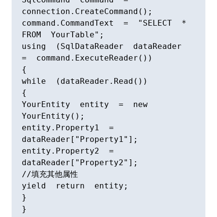
connection.CreateCommand();

command.CommandText  =  "SELECT  *  
FROM  YourTable";

using  (SqlDataReader  dataReader  
=  command.ExecuteReader())

{

while  (dataReader.Read())

{

YourEntity  entity  =  new  
YourEntity();

entity.Property1  =  
dataReader["Property1"];

entity.Property2  =  
dataReader["Property2"];

//填充其他属性

yield  return  entity;

}

}
