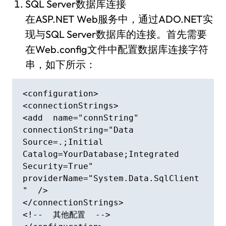
SQL Server数据库连接
在ASP.NET Web服务中，通过ADO.NET实
现与SQL Server数据库的连接。首先需要
在Web.config文件中配置数据库连接字符
串，如下所示：
<configuration>

<connectionStrings>

<add  name="connString"  
connectionString="Data  
Source=.;Initial  
Catalog=YourDatabase;Integrated  
Security=True"  
providerName="System.Data.SqlClient
"  />

</connectionStrings>

<!--  其他配置  -->
