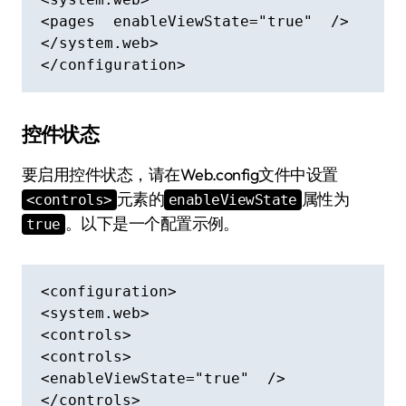
<pages  enableViewState="true"  />

</system.web>

</configuration>
控件状态
要启用控件状态，请在Web.config文件中设置
元素的
属性为
<controls>
enableViewState
。以下是一个配置示例。
true
<configuration>

<system.web>

<controls>

<controls>

<enableViewState="true"  />

</controls>
