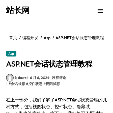
跳
站长网
转
到
内
容
首页
编程开发
Asp
ASP.NET会话状态管理教程
Asp
ASP.NET会话状态管理教程
由 dawei
6 月 6, 2024
没有评论
#
会话状态
#
控件状态
#
视图状态
在上一部分，我们了解了ASP.NET会话状态管理的几
种方式，包括视图状态、控件状态、隐藏域、