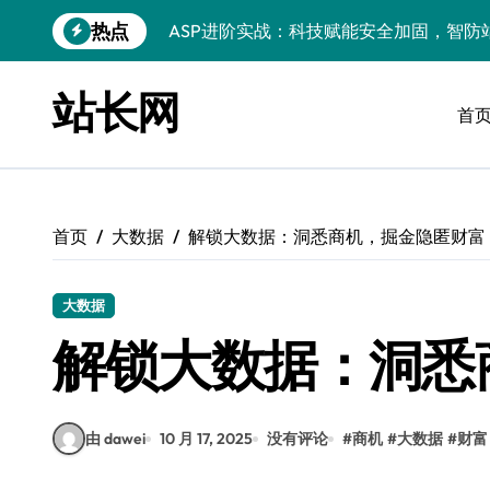
跳
热点
ASP进阶秘籍：科技赋能下的高效开发与
转
到
后端架构师揭秘：ASP瓶颈突破术，微服
内
站长网
容
首
Windows精简运行库与高效架构设计
Windows小程序运行库配置全解析
优化运行库，畅享Windows无障碍顺滑体
首页
大数据
解锁大数据：洞悉商机，掘金隐匿财富
Windows运行库管理与环境搭建实战
Windows鸿蒙开发：运行库配置全解
大数据
Windows嵌入式开发环境搭建与运行库优
解锁大数据：洞悉
PHP进阶新引擎：ASP技术精华与实战性
由 dawei
10 月 17, 2025
没有评论
#
商机
#
大数据
#
财富