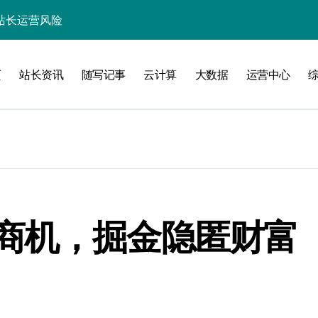
实战架构指南
务网关科技进阶实战
页
站长资讯
随写记事
云计算
大数据
运营中心
验
化
商机，掘金隐匿财富
能优化全解析