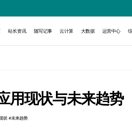
验
页
站长资讯
随写记事
云计算
大数据
运营中心
化
南
略
应用现状与未来趋势
现状
#
未来趋势