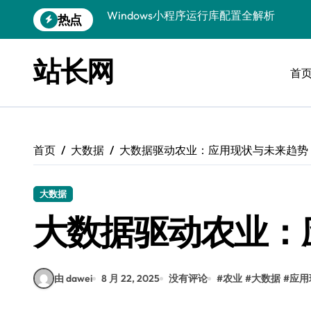
跳
热点
优化运行库，畅享Windows无障碍顺滑体
转
到
Windows运行库管理与环境搭建实战
内
站长网
容
首
Windows鸿蒙开发：运行库配置全解
Windows嵌入式开发环境搭建与运行库优
Windows多媒体开发：运行库优化配置指
首页
大数据
大数据驱动农业：应用现状与未来趋势
Linux环境优化与数据库调优实战
Linux下VR开发：数据库配置与运行全攻
大数据
Linux下计算机视觉数据库配置与优化
大数据驱动农业：
Windows精简运行库与高效架构设计
由 dawei
8 月 22, 2025
没有评论
#
农业
#
大数据
#
应用