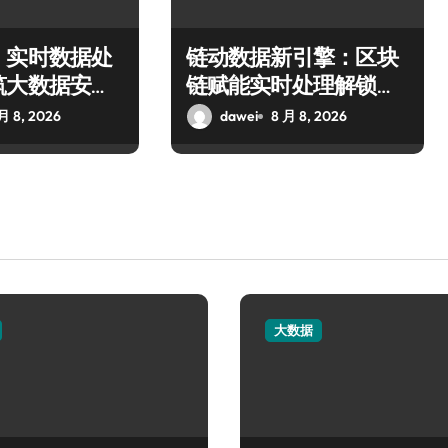
：实时数据处
链动数据新引擎：区块
筑大数据安全
链赋能实时处理解锁企
新生态
业科技效能
月 8, 2026
dawei
8 月 8, 2026
大数据