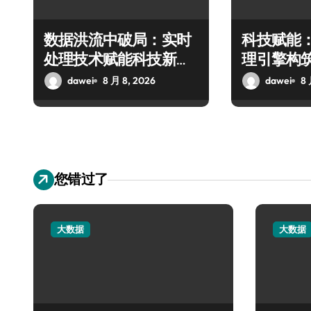
数据洪流中破局：实时
科技赋能
处理技术赋能科技新飞
理引擎构
跃
极速响应
dawei
8 月 8, 2026
dawei
8 
您错过了
大数据
大数据