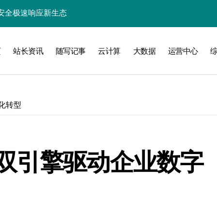
锁企业科技效能
业新引擎
页
站长资讯
随写记事
云计算
大数据
运营中心
精准策援政策
驱动科技高效数据流新纪元
高效开发新范式
化转型
指数级跃升
智能高效构建探索
能优化革新
双引擎驱动企业数字
新飞跃