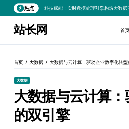
跳
科技赋能：实时数据处理引擎构筑大数据
热点
转
链动数据新引擎：区块链赋能实时处理解
到
内
站长网
实时数据掌舵科技航向，高效处理点燃创
容
首
技术赋能：实时数据处理引擎驱动大数据
PHP视角：Android大数据实时引擎，
大数据实时处理引擎驱动：小程序科技化
首页
大数据
大数据与云计算：驱动企业数字化转型
数据科技驱动：构建实时引擎，赋能效能
大数据
技术赋能：基于大数据的实时流处理引擎
大数据与云计算：
大数据洪流下服务器端实时处理架构的智
数据洪流中破局：实时处理技术赋能科技
的双引擎