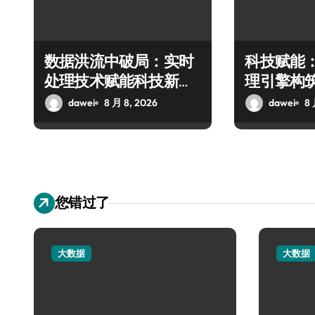
数据洪流中破局：实时
科技赋能
处理技术赋能科技新飞
理引擎构
跃
极速响应
dawei
8 月 8, 2026
dawei
8 
您错过了
大数据
大数据