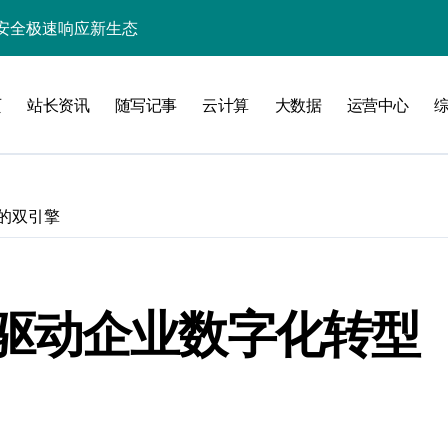
安全极速响应新生态
锁企业科技效能
业新引擎
页
站长资讯
随写记事
云计算
大数据
运营中心
精准策援政策
驱动科技高效数据流新纪元
高效开发新范式
的双引擎
指数级跃升
智能高效构建探索
驱动企业数字化转型
能优化革新
新飞跃