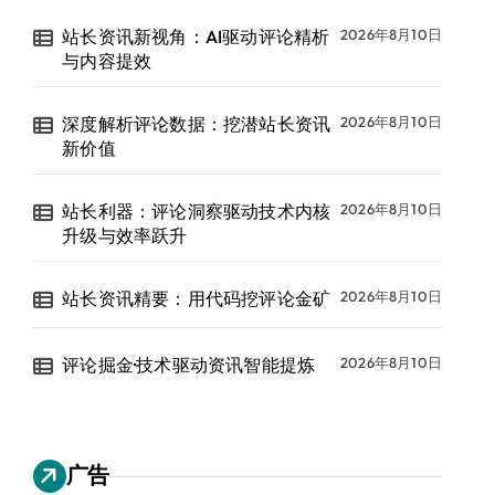
站长资讯新视角：AI驱动评论精析
2026年8月10日
与内容提效
深度解析评论数据：挖潜站长资讯
2026年8月10日
新价值
站长利器：评论洞察驱动技术内核
2026年8月10日
升级与效率跃升
站长资讯精要：用代码挖评论金矿
2026年8月10日
评论掘金·技术驱动资讯智能提炼
2026年8月10日
广告