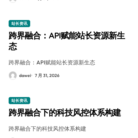
站长资讯
跨界融合：API赋能站长资源新生
态
跨界融合：API赋能站长资源新生态
dawei
7 月 31, 2026
站长资讯
跨界融合下的科技风控体系构建
跨界融合下的科技风控体系构建