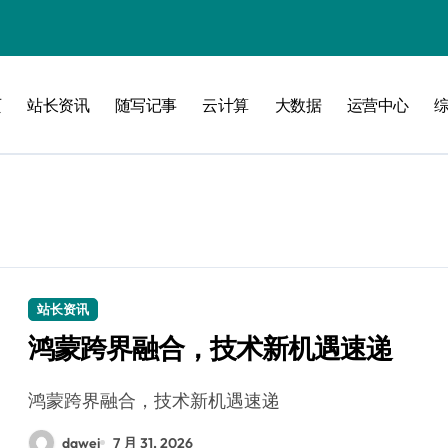
效率跃升
页
站长资讯
随写记事
云计算
大数据
运营中心
升
增强系统
站长资讯
鸿蒙跨界融合，技术新机遇速递
提炼力
提效
鸿蒙跨界融合，技术新机遇速递
dawei
7 月 31, 2026