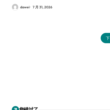
dawei
7 月 31, 2026
下
您错过了