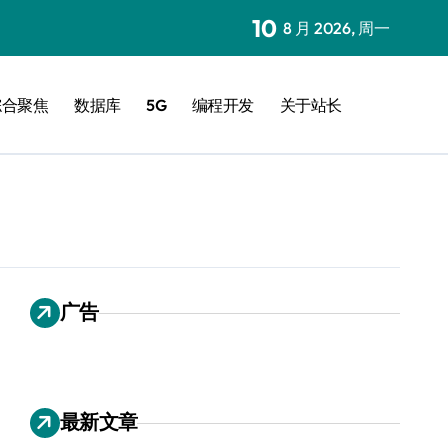
10
8 月 2026, 周一
综合聚焦
数据库
5G
编程开发
关于站长
广告
最新文章