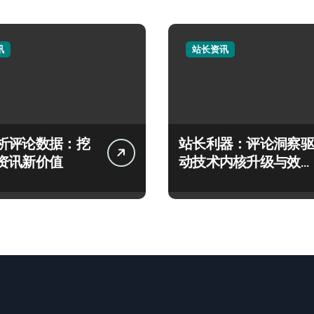
讯
站长资讯
析评论数据：挖
站长利器：评论洞察驱
资讯新价值
动技术内核升级与效率
跃升