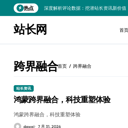
跳
热点
深度解析评论数据：挖潜站长资讯新价值
转
到
站长利器：评论洞察驱动技术内核升级与
内
站长网
容
首
站长资讯精要：用代码挖评论金矿
评论掘金·技术驱动资讯智能提炼
边缘计算赋能评论系统，驱动资讯价值跃
跨界融合
高效评论管理：内容提炼的技术实践
首页
跨界融合
站长利器：基于AI的评论价值挖掘与内容
评论数据驱动：站长资讯智能提炼新范式
站长资讯
鸿蒙跨界融合，科技重塑体验
鸿蒙内核精粹：评论视角锤炼物联网开发
站长资讯新视角：AI驱动评论精析与内容
鸿蒙跨界融合，科技重塑体验
dawei
7 月 31, 2026