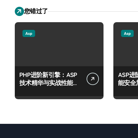
您错过了
Asp
Asp
PHP进阶新引擎：ASP
ASP
技术精华与实战性能优
能安全
化全解析
运营风