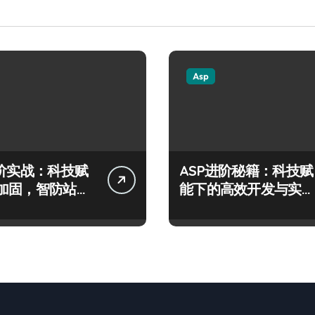
Asp
进阶实战：科技赋
ASP进阶秘籍：科技赋
加固，智防站长
能下的高效开发与实战
险
架构指南