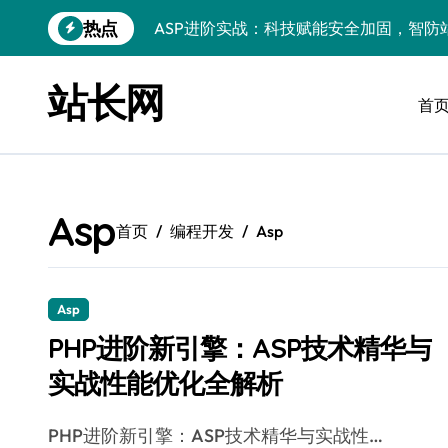
跳
热点
ASP进阶实战：科技赋能安全加固，智防
转
到
ASP进阶秘籍：科技赋能下的高效开发与
内
站长网
容
首
后端架构师揭秘：ASP瓶颈突破术，微服
Windows精简运行库与高效架构设计
Windows小程序运行库配置全解析
Asp
优化运行库，畅享Windows无障碍顺滑体
首页
编程开发
Asp
Windows运行库管理与环境搭建实战
Windows鸿蒙开发：运行库配置全解
Asp
PHP进阶新引擎：ASP技术精华与
Windows嵌入式开发环境搭建与运行库优
实战性能优化全解析
PHP进阶新引擎：ASP技术精华与实战性
PHP进阶新引擎：ASP技术精华与实战性…