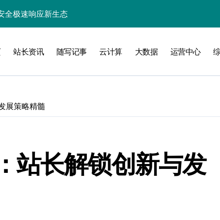
安全极速响应新生态
锁企业科技效能
页
站长资讯
随写记事
云计算
大数据
运营中心
业新引擎
精准策援政策
驱动科技高效数据流新纪元
发展策略精髓
高效开发新范式
指数级跃升
智能高效构建探索
：站长解锁创新与发
能优化革新
新飞跃