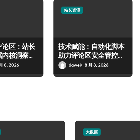
站长资讯
评论区：站长
技术赋能：自动化脚本
据内核洞察与
助力评论区安全管控与
术
信息智筛
月 8, 2026
dawei
8 月 8, 2026
大数据