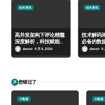
站长资讯
站长资讯
高并发架构下评论精髓
技术解码
深度解析，科技赋能站
必备的数
长资讯高效增值
价值提炼
dawei
8 月 8, 2026
dawei
8 
您错过了
大数据
大数据