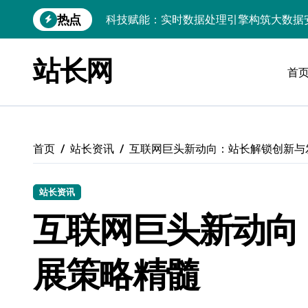
跳
热点
科技赋能：实时数据处理引擎构筑大数据
转
到
链动数据新引擎：区块链赋能实时处理解
内
站长网
容
首
实时数据掌舵科技航向，高效处理点燃创
技术赋能：实时数据处理引擎驱动大数据
PHP视角：Android大数据实时引擎，
首页
站长资讯
互联网巨头新动向：站长解锁创新与
大数据实时处理引擎驱动：小程序科技化
数据科技驱动：构建实时引擎，赋能效能
站长资讯
技术赋能：基于大数据的实时流处理引擎
互联网巨头新动向
大数据洪流下服务器端实时处理架构的智
展策略精髓
数据洪流中破局：实时处理技术赋能科技